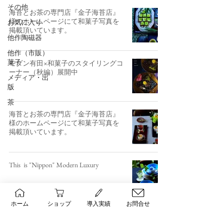
その他
海苔とお茶の専門店『金子海苔店』
様のホームページにて和菓子写真を
お気に入り
掲載頂いています。
他作陶磁器
他作（市販）
菓子
モダン有田×和菓子のスタイリングコ
ーナー（秋編）展開中
メディア・出
版
茶
海苔とお茶の専門店『金子海苔店』
様のホームページにて和菓子写真を
掲載頂いています。
This is "Nippon" Modern Luxury
ホーム
ショップ
導入実績
お問合せ
特製和菓子プレートの限定メニュー