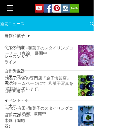
過去ニュース
自作和菓子
全ての記事
モダン有田×和菓子のスタイリングコ
ーナー（春編） 展開中
レッスン＆プ
ライス
自作陶磁器
（テーブルウ
海苔とお茶の専門店『金子海苔店』
エア）
様のホームページにて 和菓子写真を
掲載頂いています。
自作和菓子
イベント・セ
ミナー
モダン有田×和菓子のスタイリングコ
ーナー（冬編）展開中
自作花器＆植
木鉢（陶磁
器）