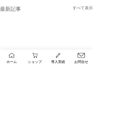
すべて表示
最新記事
ホーム
ショップ
導入実績
お問合せ
コメント