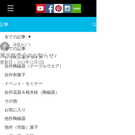
記事
全ての記事
諸星みどり
全ての記事
展示販売会のお知らせ♪
レッスン＆プライス
更新日：
2022年12月2日
自作陶磁器（テーブルウエア）
自作和菓子
イベント・セミナー
自作花器＆植木鉢（陶磁器）
その他
お気に入り
他作陶磁器
他作（市販）菓子