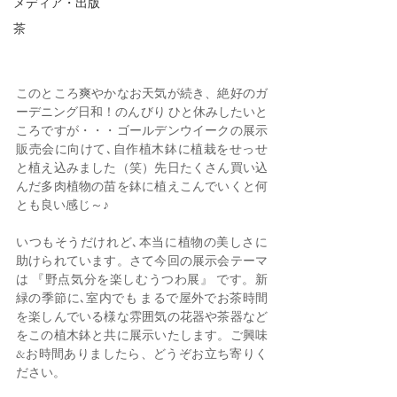
メディア・出版
茶
このところ爽やかなお天気が続き、絶好のガ
ーデニング日和！のんびり ひと休みしたいと
ころですが・・・ゴールデンウイークの展示
販売会に向けて､自作植木鉢に植栽をせっせ
と植え込みました（笑）先日たくさん買い込
んだ多肉植物の苗を鉢に植えこんでいくと何
とも良い感じ～♪
いつもそうだけれど､本当に植物の美しさに
助けられています。さて今回の展示会テーマ
は 『野点気分を楽しむうつわ展』 です。新
緑の季節に､室内でも まるで屋外でお茶時間
を楽しんでいる様な雰囲気の花器や茶器など
をこの植木鉢と共に展示いたします。ご興味
&お時間ありましたら、どうぞお立ち寄りく
ださい。