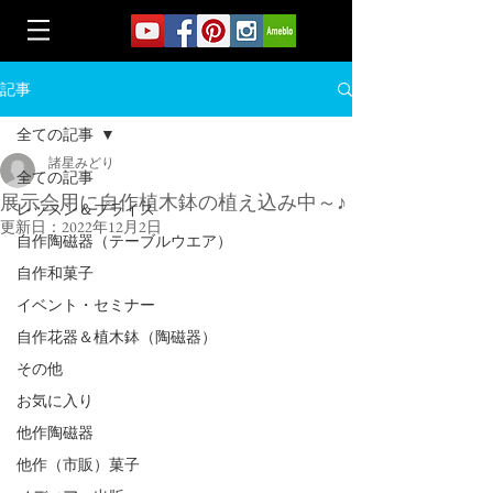
記事
全ての記事
諸星みどり
全ての記事
展示会用に自作植木鉢の植え込み中～♪
レッスン＆プライス
更新日：
2022年12月2日
自作陶磁器（テーブルウエア）
自作和菓子
イベント・セミナー
自作花器＆植木鉢（陶磁器）
その他
お気に入り
他作陶磁器
他作（市販）菓子