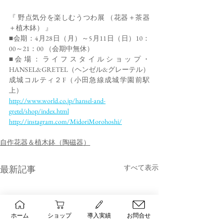
『 野点気分を楽しむうつわ展 （花器＋茶器
＋植木鉢） 』
■会期：4月28日（月）～5月11日（日）10：
00～21：00 （会期中無休）
■会場：ライフスタイルショップ・
HANSEL&GRETEL（ヘンゼル&グレーテル）
成城コルティ２F（小田急線成城学園前駅
上）
http://www.world.co.jp/hansel-and-
gretel/shop/index.html
http://instagram.com/MidoriMorohoshi/
自作花器＆植木鉢（陶磁器）
すべて表示
最新記事
ホーム
ショップ
導入実績
お問合せ