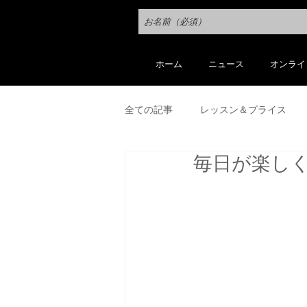
ホーム
ニュース
オンライ
全ての記事
レッスン＆プライス
毎日が楽しく
自作花器＆植木鉢（陶磁器）