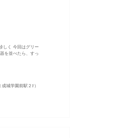
珍しく 今回はグリー
の器を並べたら、すっ
線 成城学園前駅２F）