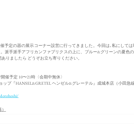
開催予定の器の展示コーナー設営に行ってきました。今回は､私にしては
た。派手派手アフリカンファブリクスの上に、ブルー&グリーンの夏色
時間ありましたら どうぞお立ち寄りください。
で開催予定 10〜21時〈会期中無休〉
ップ『HANSEL&GRETEL ヘンゼル&グレーテル』成城本店（小田急
iMorohoshi/
器）