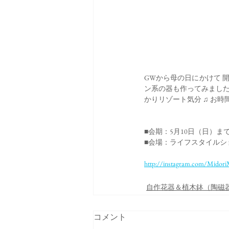
GWから母の日にかけて 
ン系の器も作ってみまし
かりリゾート気分 ♫ お
■会期：5月10日（日）ま
■会場：ライフスタイルショ
http://instagram.com/Midor
自作花器＆植木鉢（陶磁
コメント