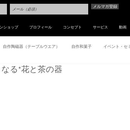
メルマガ登録
ンショップ
プロフィール
コンセプト
サービス
動画
自作陶磁器（テーブルウエア）
自作和菓子
イベント・セ
なる*花と茶の器
その他
お気に入り
他作陶磁器
他作（市販）菓子